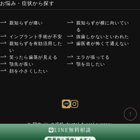
お悩み・症状から探す
親知らずが痛い
親知らずが横に向いてい
る
インプラント手術が不安
抜歯しかないといわれた
親知らずを有効活用した
歯医者が怖くて通えない
い
笑ったら歯茎が見える
エラが張ってる
顎先が長い
顎を出したい
顔を小さくしたい
© 関内パレス歯科 dental & oral surgery
LINE無料相談
院長自ら返信します！