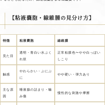
【粘液嚢胞・線維腫の見分け方】
特徴
粘液嚢胞
線維腫
透明・青白い水ぶく
正常粘膜色〜やや白っぽい
見た目
れ状
しこり
やわらかい・ぷにぷ
触感
やや硬い・弾力あり
に
主な原
唾液腺の詰まり・噛
慢性的な刺激や摩擦
因
み傷