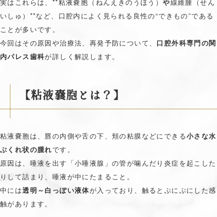
実はこれらは、**粘液嚢胞（ねんえきのうほう）
や
線維腫（せん
いしゅ）**など、口腔内によく見られる良性の“できもの”である
ことが多いです。
今回はその原因や治療法、再発予防について、
口腔外科専門の関
内パレス歯科
が詳しく解説します。
【粘液嚢胞とは？】
粘液嚢胞は、唇の内側や舌の下、頬の粘膜などにできる
小さな水
ぶくれ状の腫れ
です。
原因は、唾液を出す「小唾液腺」の管が噛んだり炎症を起こした
りして詰まり、唾液が中にたまること。
中には
透明～白っぽい液体
が入っており、触るとぷにぷにした感
触があります。