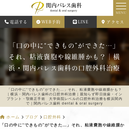
MENU
電話する
WEB予約
LINE
アクセス
「口の中に“できもの”ができた…」
それ、粘液嚢胞や線維腫かも？｜横
浜・関内パレス歯科の口腔外科治療
「口の中に“できもの”ができた…」それ、粘液嚢胞や線維腫かも？
｜横浜・関内パレス歯科の口腔外科治療｜親知らず即日抜歯・イン
プラント・顎矯正手術 大学病院レベルの口腔外科治療を横浜関内
で｜関内パレス歯科 dental & oral surgery
ホーム
ブログ
口腔外科
「口の中に“できもの”ができた…」それ、粘液嚢胞や線維腫か