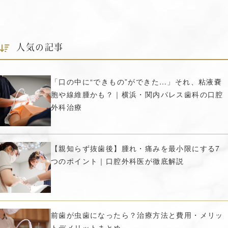
人気の記事
「口の中に“できもの”ができた…」それ、粘液嚢
胞や線維腫かも？｜横浜・関内パレス歯科の口腔
外科治療
【親知らず抜歯後】腫れ・痛みを最小限にする7
つのポイント｜口腔外科医が徹底解説
前歯が虫歯になったら？治療方法と費用・メリッ
トデメリットまとめ