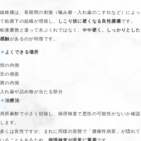
線維腫は、長期間の刺激（噛み癖・入れ歯のこすれなど）によっ
て粘膜下の組織が増殖し、
しこり状に硬くなる良性腫瘍
です。
粘液嚢胞と違って水ぶくれではなく、
やや硬く、しっかりとした
感触
があるのが特徴です。
よくできる場所
頬の内側
舌の側面
唇の内側
入れ歯や詰め物が当たる部分
治療法
局所麻酔で小さく切除し、病理検査で悪性の可能性がないか確認
します。
多くは良性ですが、まれに同様の形態で「腫瘍性病変」が隠れて
いることもあるため、
病理検査が非常に重要
です。