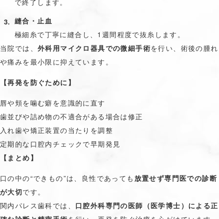
で終了します。
縫合・止血
極細糸で丁寧に縫合し、1週間程度で抜糸します。
当院では、
外科用マイクロ器具での微細手術
を行い、術後の腫れ
や痛みを最小限に抑えています。
【再発を防ぐために】
唇や頬を噛む癖を意識的に直す
歯並びや詰め物の不適合がある場合は修正
入れ歯や矯正装置の当たりを調整
定期的な口腔内チェックで早期発見
【まとめ】
口の中の“できもの”は、良性であっても
放置せず専門医での診断
が大切
です。
関内パレス歯科では、
口腔外科専門の医師（医学博士）による正