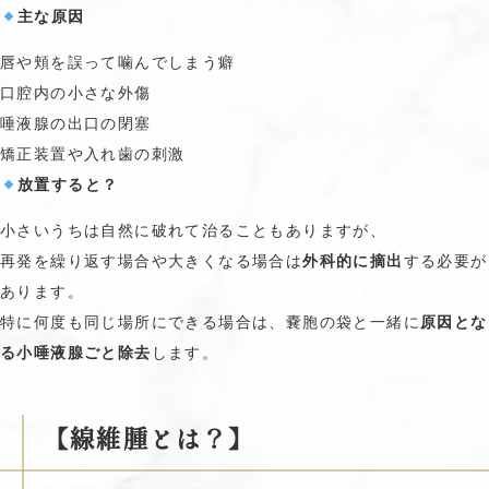
主な原因
唇や頬を誤って噛んでしまう癖
口腔内の小さな外傷
唾液腺の出口の閉塞
矯正装置や入れ歯の刺激
放置すると？
小さいうちは自然に破れて治ることもありますが、
再発を繰り返す場合や大きくなる場合は
外科的に摘出
する必要が
あります。
特に何度も同じ場所にできる場合は、嚢胞の袋と一緒に
原因とな
る小唾液腺ごと除去
します。
【線維腫とは？】